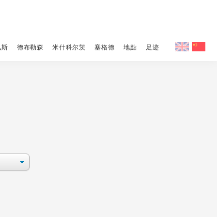
佩斯
德布勒森
米什科尔茨
塞格德
地點
足迹