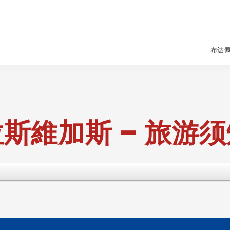
布达
斯維加斯 – 旅游