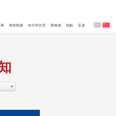
佩斯
德布勒森
米什科尔茨
塞格德
地點
足迹
须知