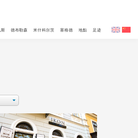
佩斯
德布勒森
米什科尔茨
塞格德
地點
足迹