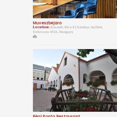
Muveszbejaro
Location:
Kossuth Utca 8 | Szinhaz mellett,
Debrecen 4024, Hungary
Régi Posta Restaurant