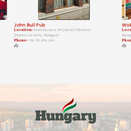
John Bull Pub
Wok
Location:
Peterfia utca 49 | Hotel Óbester,
Loca
Debrecen 4026, Hungary
Hun
Phone:
+36 52 696 161
Pho