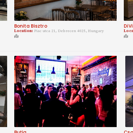
Bonita Bisztro
DiV
Location:
Piac utca 21, Debrecen 4025, Hungary
Loca
Butiq
Cso