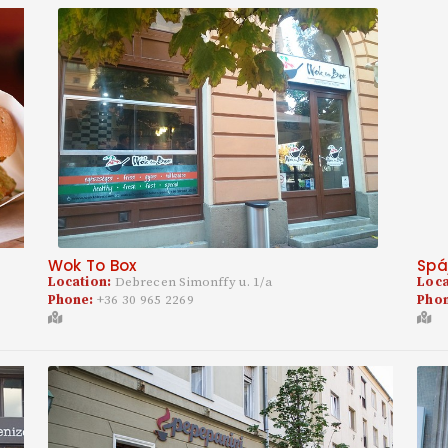
Wok To Box
Spá
Location:
Debrecen Simonffy u. 1/a
Loca
Phone:
+36 30 965 2269
Pho