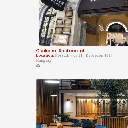
Csokonai Restaurant
Location:
Kossuth utca 21., Debrecen 4024,
Hungary