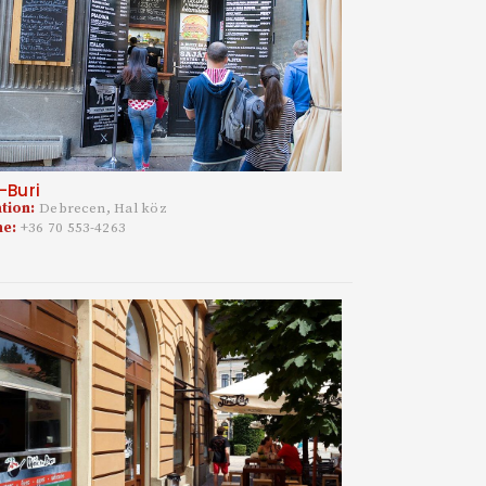
-Buri
tion:
Debrecen, Hal köz
ne:
+36 70 553-4263