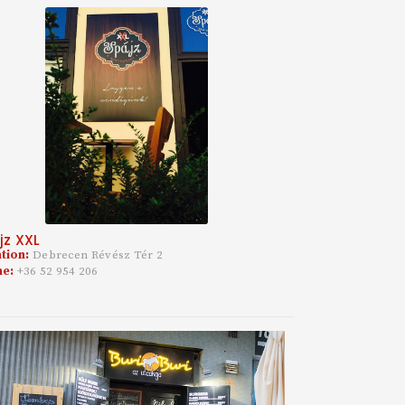
jz XXL
tion:
Debrecen Révész Tér 2
ne:
+36 52 954 206