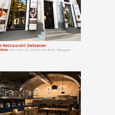
N Restaurant Debrecen
tion:
Piac utca 23., Debrecen 4025, Hungary