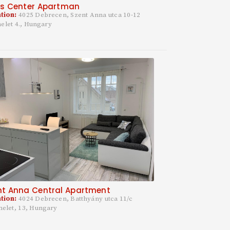
is Center Apartman
tion:
4025 Debrecen, Szent Anna utca 10-12
melet 4., Hungary
nt Anna Central Apartment
tion:
4024 Debrecen, Batthyány utca 11/c
melet, 13, Hungary