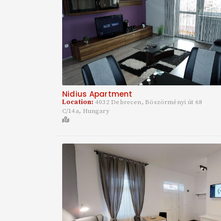
Nidius Apartment
Location:
4032 Debrecen, Böszörményi út 68
C/14a, Hungary