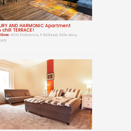
URY AND HARMONIC Apartment
h chill TERRACE!
tion:
4032 Debrecen, 9 Békessy Béla utca,
gary