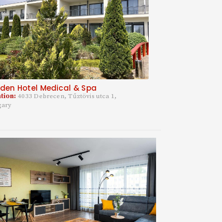
den Hotel Medical & Spa
tion:
4033 Debrecen, Tűztövis utca 1,
gary