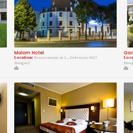
Malom Hotel
Gar
Location:
Boszormenyi ut 1., Debrecen 4027
Loca
Hungary
Hun