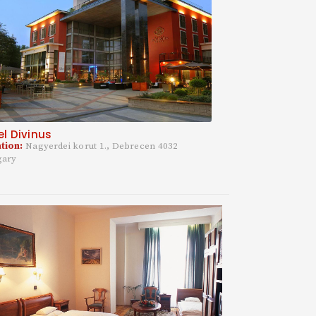
el Divinus
tion:
Nagyerdei korut 1., Debrecen 4032
gary