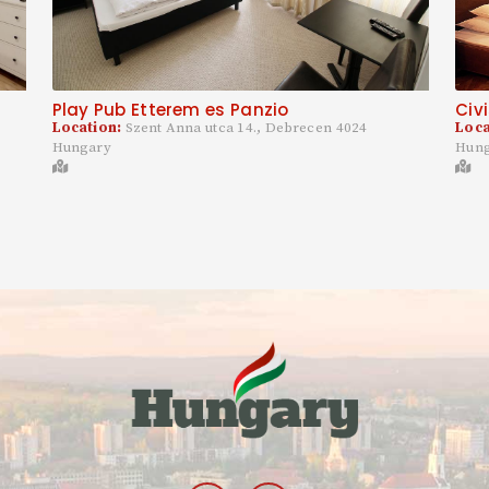
Play Pub Etterem es Panzio
Civ
Location:
Szent Anna utca 14., Debrecen 4024
Loca
Hungary
Hun