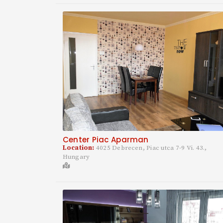
Center Piac Aparman
Location:
4025 Debrecen, Piac utca 7-9 Vi. 43.,
Hungary