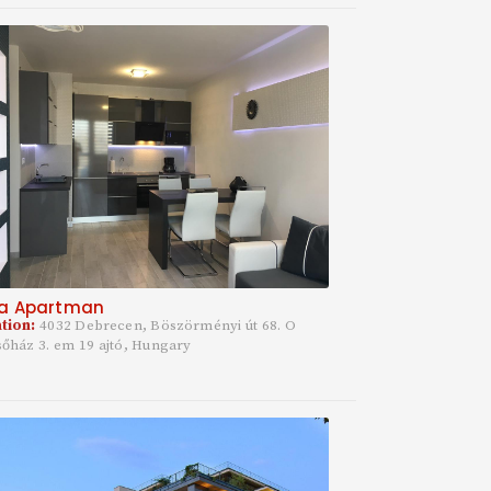
a Apartman
tion:
4032 Debrecen, Böszörményi út 68. O
sőház 3. em 19 ajtó, Hungary