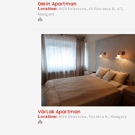
Derin Apartman
Location:
4025 Debrecen, 43 Piac utca B, 4/7,
Hungary
VárLak Apartman
Location:
4026 Debrecen, Vár utca 8., Hungary