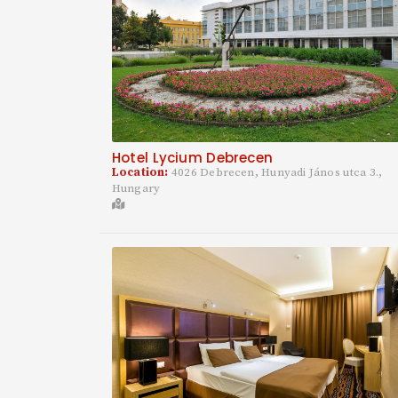
Hotel Lycium Debrecen
Location:
4026 Debrecen, Hunyadi János utca 3.,
Hungary