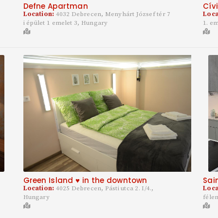
Defne Apartman
Cív
Location:
4032 Debrecen, Menyhárt József tér 7
Loca
i épület 1 emelet 3, Hungary
1. e
Green Island ♥ in the downtown
Sai
Location:
4025 Debrecen, Pásti utca 2. I/4.,
Loca
Hungary
féle