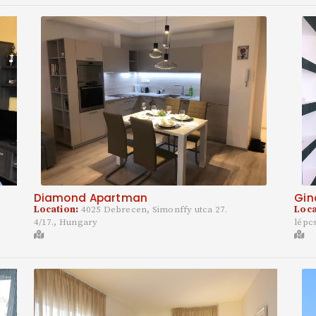
Diamond Apartman
Gin
Location:
4025 Debrecen, Simonffy utca 27.
Loca
4/17., Hungary
lépc