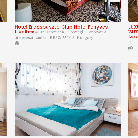
Hotel Erdőspuszta Club Hotel Fenyves
LUX
wit
Location:
4002 Debrecen, Diószegi - Panoráma
Loca
út kereszteződése HRSZ: 752/13, Hungary
Hun